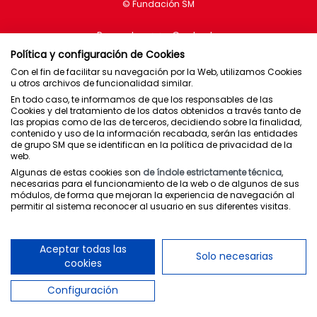
Proyectos
Contacto
Política y configuración de Cookies
Con el fin de facilitar su navegación por la Web, utilizamos Cookies
u otros archivos de funcionalidad similar.
En todo caso, te informamos de que los responsables de las
Brasil
Cookies y del tratamiento de los datos obtenidos a través tanto de
las propias como de las de terceros, decidiendo sobre la finalidad,
Chile
contenido y uso de la información recabada, serán las entidades
de grupo SM que se identifican en la política de privacidad de la
España
web.
México
Algunas de estas cookies son
de índole estrictamente técnica
,
necesarias para el funcionamiento de la web o de algunos de sus
Puerto Rico
módulos, de forma que mejoran la experiencia de navegación al
permitir al sistema reconocer al usuario en sus diferentes visitas.
Newsletter
Política de privacidad
Aceptar todas las
Solo necesarias
Condiciones de uso
cookies
Política de cookies
Configuración
Canal interno de comunicaciones