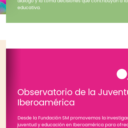
diálogo y la toma decisiones que contribuyan a la
educativa.
Observatorio de la Juven
Iberoamérica
Desde la Fundación SM promovemos la investiga
juventud y educación en Iberoamérica para ofre