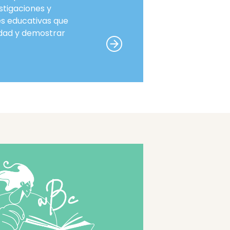
stigaciones y
es educativas que
idad y demostrar