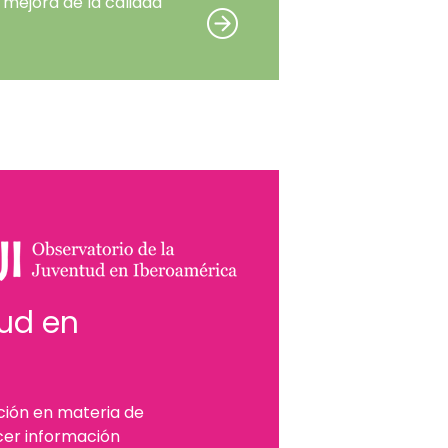
 mejora de la calidad
tud en
ción en materia de
cer información