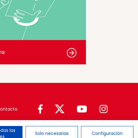
ra
ontacto
das las
Solo necesarias
Configuración
es