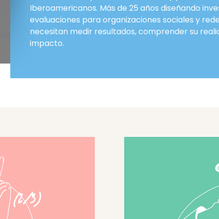
Iberoamericanos. Más de 25 años diseñando inve
evaluaciones para organizaciones sociales y red
necesitan medir resultados, comprender su real
impacto.