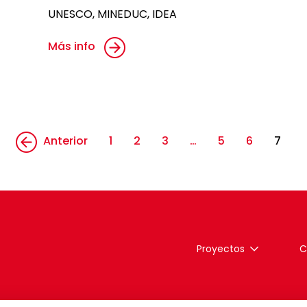
UNESCO, MINEDUC, IDEA
Más info
Anterior
1
2
3
…
5
6
7
Proyectos
C