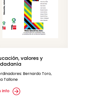
ucación, valores y
udadanía
rdinadores: Bernardo Toro,
ia Tallone
 info