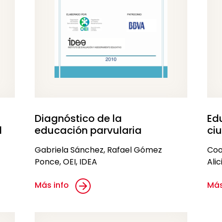
Diagnóstico de la
Ed
l
educación parvularia
ci
Gabriela Sánchez, Rafael Gómez
Coo
Ponce, OEI, IDEA
Alic
Más info
Más