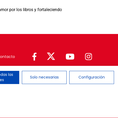
mor por los libros y fortaleciendo
ontacto
das las
Solo necesarias
Configuración
es
Newsletter
Política de privacidad
Condiciones de uso
Política de cookies
Canal interno de comunicaciones