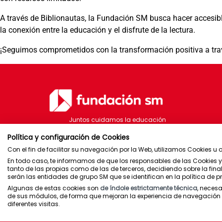
A través de Biblionautas, la Fundación SM busca hacer accesible 
la conexión entre la educación y el disfrute de la lectura.
¡Seguimos comprometidos con la transformación positiva a travé
Juntos cuidamos la educación
Política y configuración de Cookies
Con el fin de facilitar su navegación por la Web, utilizamos Cookies u 
Brasil
España
Puerto Rico
En todo caso, te informamos de que los responsables de las Cookies y
Chile
México
tanto de las propias como de las de terceros, decidiendo sobre la fin
serán las entidades de grupo SM que se identifican en la política de p
Algunas de estas cookies son
de índole estrictamente técnica
, neces
de sus módulos, de forma que mejoran la experiencia de navegación al
diferentes visitas.